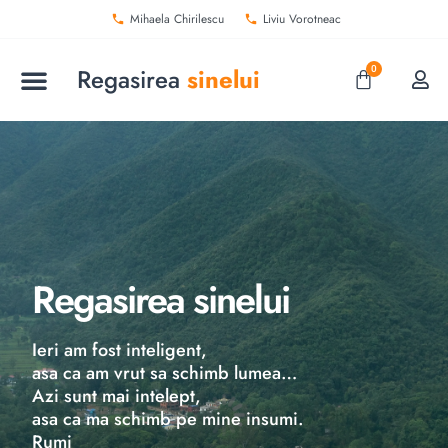
Mihaela Chirilescu
Liviu Vorotneac
Regasirea
sinelui
0
Regasirea sinelui
Ieri am fost inteligent,
asa ca am vrut sa schimb lumea…
Azi sunt mai intelept,
asa ca ma schimb pe mine insumi.
Rumi