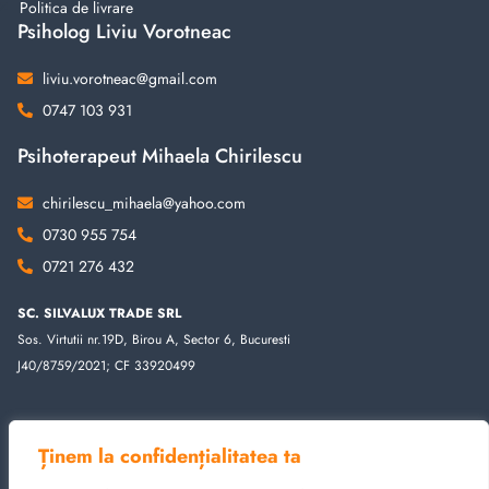
Politica de livrare
Psiholog Liviu Vorotneac
liviu.vorotneac@gmail.com
0747 103 931
Psihoterapeut Mihaela Chirilescu
chirilescu_mihaela@yahoo.com
0730 955 754
0721 276 432
SC. SILVALUX TRADE SRL
Sos. Virtutii nr.19D, Birou A, Sector 6, Bucuresti
J40/8759/2021; CF 33920499
Ținem la confidențialitatea ta