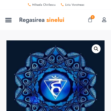
Mihaela Chirilescu
Liviu Vorotneac
Regasirea
sinelui
0